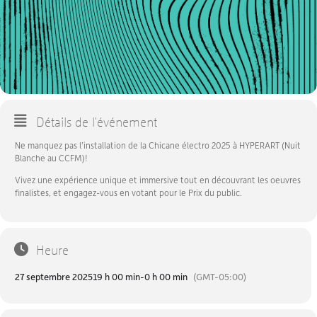
Détails de l'événement
Ne manquez pas l’installation de la Chicane électro 2025 à HYPERART (Nuit
Blanche au CCFM)!
Vivez une expérience unique et immersive tout en découvrant les oeuvres
finalistes, et engagez-vous en votant pour le Prix du public.
Heure
27 septembre 2025
19 h 00 min
-
0 h 00 min
(GMT-05:00)