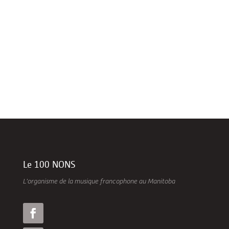
de candidature pour son Programme de
mentorat!...
Le 100 NONS
L’organisme de la musique francophone au Manitoba