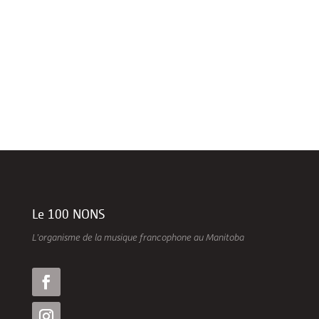
avons appris le décès de Patrick Binne il y a
un peu...
Le 100 NONS
L’organisme de la musique francophone au Manitoba