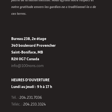
notre gratitude envers les gardien·ne·s traditionnel·le·s de
ces terres.
Bureau 238, 2e étage
340 boulevard Provencher
Saint-Boniface, MB
R2H 0G7 Canada
info@100nons.com
HEURES D’OUVERTURE
Lundi au jeudi : 9 h à 17 h
Tél. :
204.231.7036
Téléc. :
204.233.3324