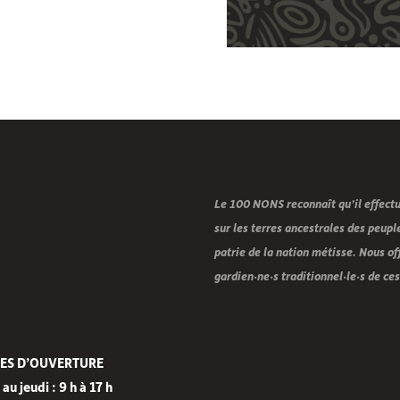
Le 100 NONS reconnaît qu’il effectue 
sur les terres ancestrales des peuple
patrie de la nation métisse. Nous of
gardien·ne·s traditionnel·le·s de ces
ES D’OUVERTURE
au jeudi : 9 h à 17 h